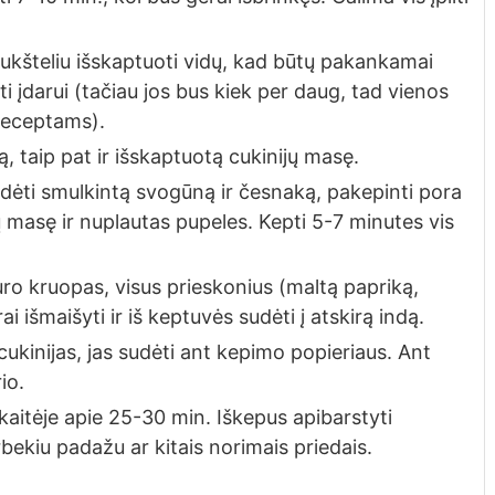
 šaukšteliu išskaptuoti vidų, kad būtų pakankamai
ti įdarui (tačiau jos bus kiek per daug, tad vienos
 receptams).
 taip pat ir išskaptuotą cukinijų masę.
 sudėti smulkintą svogūną ir česnaką, pakepinti pora
ų masę ir nuplautas pupeles. Kepti 5-7 minutes vis
uro kruopas, visus prieskonius (maltą papriką,
ai išmaišyti ir iš keptuvės sudėti į atskirą indą.
cukinijas, jas sudėti ant kepimo popieriaus. Ant
io.
orkaitėje apie 25-30 min. Iškepus apibarstyti
rbekiu padažu ar kitais norimais priedais.