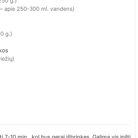
250 g.)
i – apie 250-300 ml. vandens)
0 g.)
kos
iežių)
ti 7-10 min., kol bus gerai išbrinkęs. Galima vis įpilti