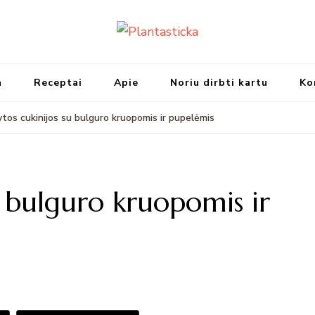
Plantasticka
Receptai, maisto idėjos ir ska
a
Receptai
Apie
Noriu dirbti kartu
Ko
ytos cukinijos su bulguro kruopomis ir pupelėmis
u bulguro kruopomis ir