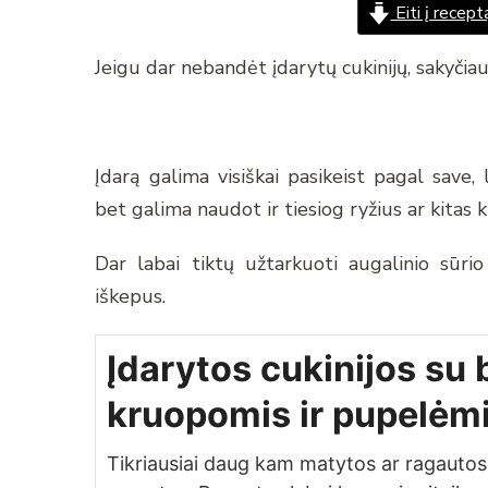
Eiti į recept
Jeigu dar nebandėt įdarytų cukinijų, sakyčiau
Įdarą galima visiškai pasikeist pagal save
bet galima naudot ir tiesiog ryžius ar kitas 
Dar labai tiktų užtarkuoti augalinio sūri
iškepus.
Įdarytos cukinijos su 
kruopomis ir pupelėm
Tikriausiai daug kam matytos ar ragautos 