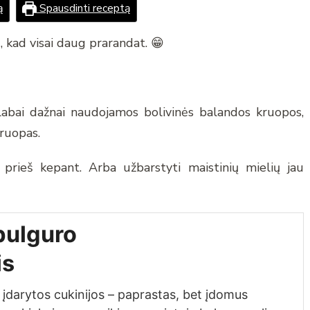
ą
Spausdinti receptą
, kad visai daug prarandat. 😁
, labai dažnai naudojamos bolivinės balandos kruopos,
kruopas.
o prieš kepant. Arba užbarstyti maistinių mielių jau
bulguro
is
įdarytos cukinijos – paprastas, bet įdomus