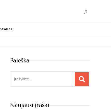
nūs atradimai
ntaktai
Paieška
Paieška
Naujausi įrašai