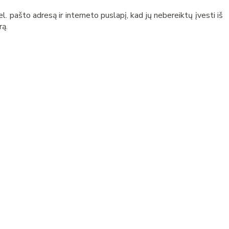
l. pašto adresą ir interneto puslapį, kad jų nebereiktų įvesti iš
rą.