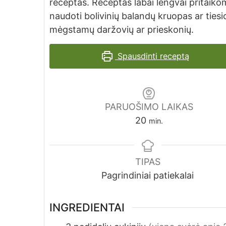
receptas. Receptas labai lengvai pritaiko
naudoti bolivinių balandų kruopas ar tiesiog
mėgstamų daržovių ar prieskonių.
Spausdinti receptą
PARUOŠIMO LAIKAS
minutes
20
min.
TIPAS
Pagrindiniai patiekalai
INGREDIENTAI