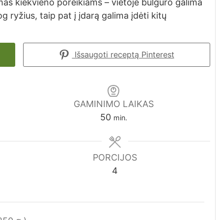
mas kiekvieno poreikiams – vietoje bulguro galima
 ryžius, taip pat į įdarą galima įdėti kitų
Išsaugoti receptą Pinterest
GAMINIMO LAIKAS
minutes
50
min.
PORCIJOS
4