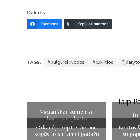
Dalintis:
Facebook
Kopijuoti nuorodą
bulgurokruopos
cukinijos
įdaryto
TAGS:
Post
Navigation
Taip Pa
Veganiškas kumpis su
Tof
barbekiu glaistu
Orkaitėje keptas žiedinis
Keptos 
kopūstas su tahini padažu
su papr