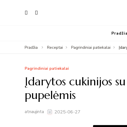
Pradži
Įdar
Pradžia
Receptai
Pagrindiniai patiekalai
Pagrindiniai patiekalai
Įdarytos cukinijos s
pupelėmis
atnaujinta
2025-06-27