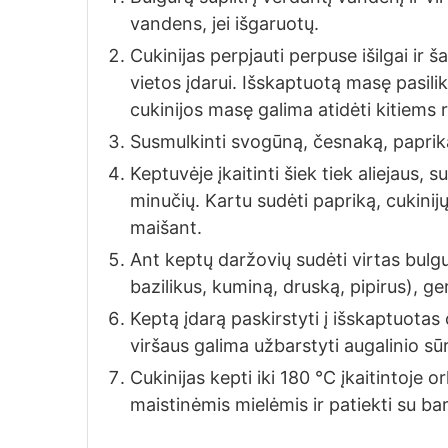
vandens, jei išgaruotų.
Cukinijas perpjauti perpuse išilgai ir
vietos įdarui. Išskaptuotą masę pasilik
cukinijos masę galima atidėti kitiems
Susmulkinti svogūną, česnaką, papriką,
Keptuvėje įkaitinti šiek tiek aliejaus,
minučių. Kartu sudėti papriką, cukinij
maišant.
Ant keptų daržovių sudėti virtas bulg
bazilikus, kuminą, druską, pipirus), ger
Keptą įdarą paskirstyti į išskaptuotas 
viršaus galima užbarstyti augalinio sūr
Cukinijas kepti iki 180 °C įkaitintoje 
maistinėmis mielėmis ir patiekti su ba