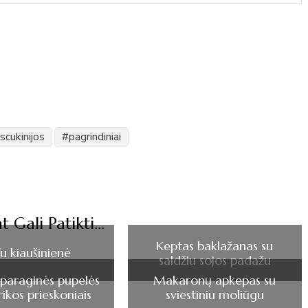
scukinijos
pagrindiniai
t Gali Patikti...
Keptas baklažanas su
u kiaušinienė
saldžiu sojos padažu
šparaginės pupelės
Makaronų apkepas su
ikos prieskoniais
sviestiniu moliūgu