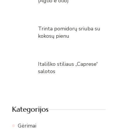
(Aglio e olio)
Trinta pomidorų sriuba su
kokosų pienu
Itališko stiliaus „Caprese“
salotos
Kategorijos
Gėrimai