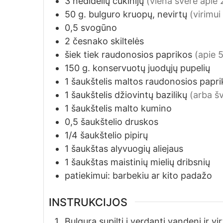
3
nedidelių cukinijų
(viena svėrė apie 
50
g.
bulguro kruopų, nevirtų
(virimu
0,5
svogūno
2
česnako skiltelės
šiek tiek raudonosios paprikos
(apie 5
150
g.
konservuotų juodųjų pupelių
1
šaukštelis
maltos raudonosios papri
1
šaukštelis
džiovintų bazilikų
(arba šv
1
šaukštelis
malto kumino
0,5
šaukštelio
druskos
1/4
šaukštelio
pipirų
1
šaukštas
alyvuogių aliejaus
1
šaukštas
maistinių mielių dribsnių
patiekimui: barbekiu ar kito padažo
INSTRUKCIJOS
Bulgurą supilti į verdantį vandenį ir vir