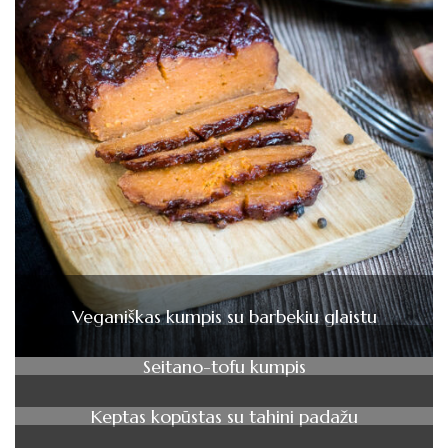
Veganiškas kumpis su barbekiu glaistu
Seitano-tofu kumpis
Keptas kopūstas su tahini padažu