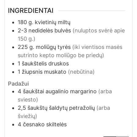
INGREDIENTAI
180
g.
kvietinių miltų
2-3
nedidelės bulvės
(nuluptos svėrė apie
150 g.)
225
g.
moliūgų tyrės
(iki vientisos masės
sutrinto kepto moliūgo be priedų)
1
šaukštelis
druskos
1
žiupsnis
muskato
(nebūtina)
Padažui
4
šaukštai
augalinio margarino
(arba
sviesto)
2,5
šaukštų
šaldytų petražolių
(arba
šviežių)
4
česnako skiltelės