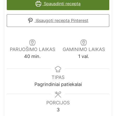
Spausdinti receptą
Išsaugoti receptą Pinterest
PARUOŠIMO LAIKAS
GAMINIMO LAIKAS
minutes
val.
40
min.
1
val.
TIPAS
Pagrindiniai patiekalai
PORCIJOS
3