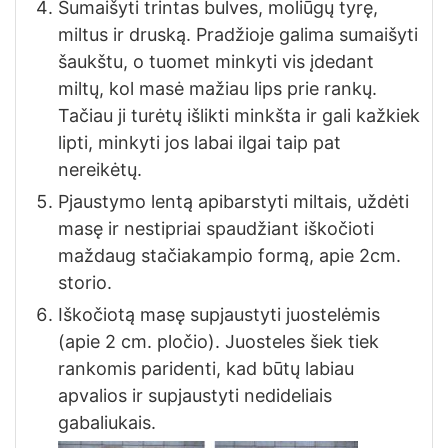
Sumaišyti trintas bulves, moliūgų tyrę,
miltus ir druską. Pradžioje galima sumaišyti
šaukštu, o tuomet minkyti vis įdedant
miltų, kol masė mažiau lips prie rankų.
Tačiau ji turėtų išlikti minkšta ir gali kažkiek
lipti, minkyti jos labai ilgai taip pat
nereikėtų.
Pjaustymo lentą apibarstyti miltais, uždėti
masę ir nestipriai spaudžiant iškočioti
maždaug stačiakampio formą, apie 2cm.
storio.
Iškočiotą masę supjaustyti juostelėmis
(apie 2 cm. pločio). Juosteles šiek tiek
rankomis paridenti, kad būtų labiau
apvalios ir supjaustyti nedideliais
gabaliukais.