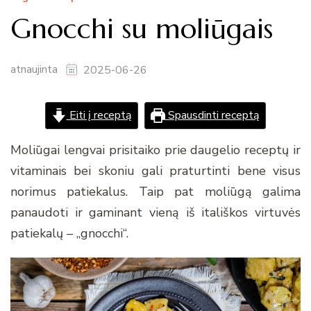
Gnocchi su moliūgais
atnaujinta
2025-06-26
Eiti į receptą
Spausdinti receptą
Moliūgai lengvai prisitaiko prie daugelio receptų ir
vitaminais bei skoniu gali praturtinti bene visus
norimus patiekalus. Taip pat moliūgą galima
panaudoti ir gaminant vieną iš itališkos virtuvės
patiekalų – „gnocchi“.