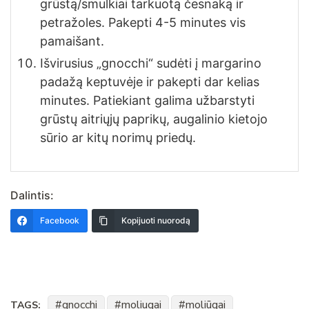
grūstą/smulkiai tarkuotą česnaką ir
petražoles. Pakepti 4-5 minutes vis
pamaišant.
Išvirusius „gnocchi“ sudėti į margarino
padažą keptuvėje ir pakepti dar kelias
minutes. Patiekiant galima užbarstyti
grūstų aitriųjų paprikų, augalinio kietojo
sūrio ar kitų norimų priedų.
Dalintis:
Facebook
Kopijuoti nuorodą
gnocchi
moliugai
moliūgai
TAGS: