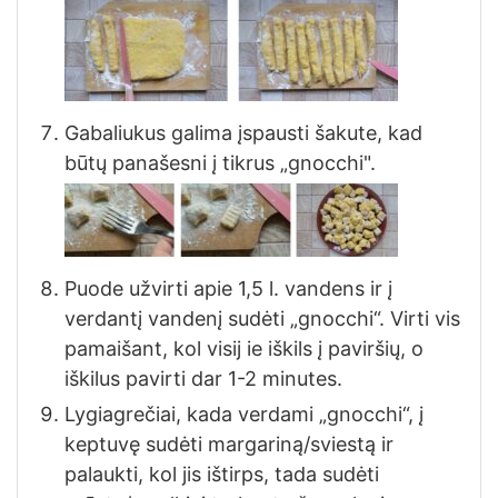
Gabaliukus galima įspausti šakute, kad
būtų panašesni į tikrus „gnocchi".
Puode užvirti apie 1,5 l. vandens ir į
verdantį vandenį sudėti „gnocchi“. Virti vis
pamaišant, kol visij ie iškils į paviršių, o
iškilus pavirti dar 1-2 minutes.
Lygiagrečiai, kada verdami „gnocchi“, į
keptuvę sudėti margariną/sviestą ir
palaukti, kol jis ištirps, tada sudėti