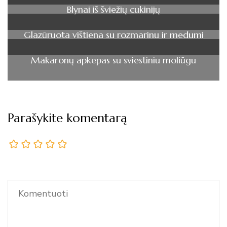
Blynai iš šviežių cukinijų
Glazūruota vištiena su rozmarinu ir medumi
Makaronų apkepas su sviestiniu moliūgu
Parašykite komentarą