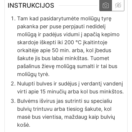
INSTRUKCIJOS
Tam kad pasidarytumėte moliūgų tyrę
pakanka per puse perpjauti nedidelį
moliūgą ir padėjus vidumi į apačią kepimo
skardoje iškepti iki 200 °C įkaitintoje
orkaitėje apie 50 min. arba, kol įbedus
šakute jis bus labai minkštas. Tuomet
pašalinus žievę moliūgą sumalti ir tai bus
moliūgų tyrė.
Nulupti bulves ir sudėjus į verdantį vandenį
virti apie 15 minučių arba kol bus minkštos.
Bulvėms išvirus jas sutrinti su specialiu
bulvių trintuvu arba tiesiog šakute, kol
masė bus vientisa, maždaug kaip bulvių
košė.