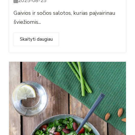
2025-08-25
Gaivios ir sočios salotos, kurias paįvairinau
šviežiomis...
Skaityti daugiau