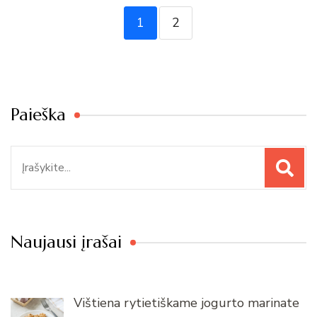
1
2
Paieška
Paieška
Naujausi įrašai
Vištiena rytietiškame jogurto marinate