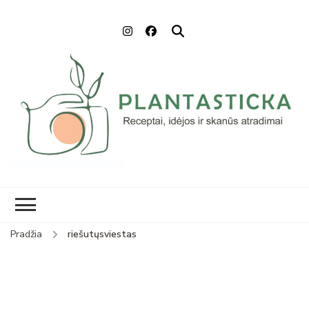
Plantasticka
Receptai, maisto idėjos ir
skanūs atradimai
Pradžia
riešutųsviestas