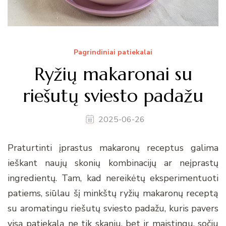
Pagrindiniai patiekalai
Ryžių makaronai su
riešutų sviesto padažu
2025-06-26
Praturtinti įprastus makaronų receptus galima
ieškant naujų skonių kombinacijų ar neįprastų
ingredientų. Tam, kad nereikėtų eksperimentuoti
patiems, siūlau šį minkštų ryžių makaronų receptą
su aromatingu riešutų sviesto padažu, kuris pavers
visą patiekalą ne tik skaniu, bet ir maistingu, sočiu