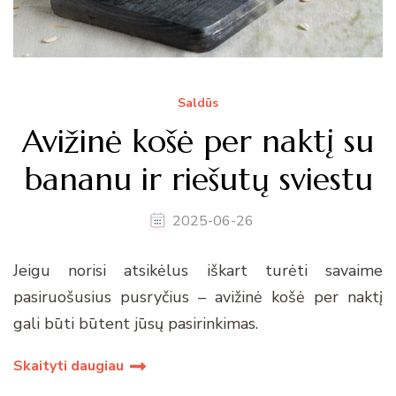
Saldūs
Avižinė košė per naktį su
bananu ir riešutų sviestu
2025-06-26
Jeigu norisi atsikėlus iškart turėti savaime
pasiruošusius pusryčius – avižinė košė per naktį
gali būti būtent jūsų pasirinkimas.
Skaityti daugiau