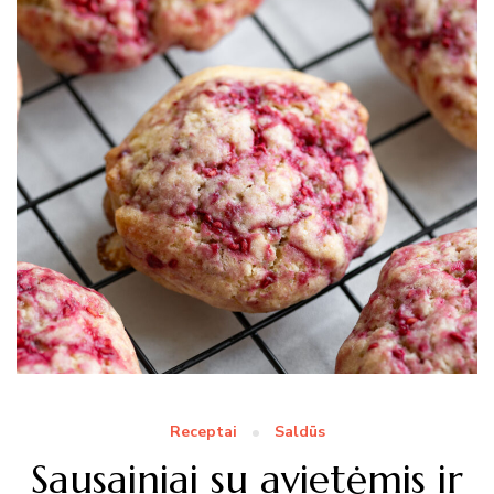
Receptai
Saldūs
Sausainiai su avietėmis ir