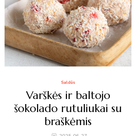
Saldūs
Varškės ir baltojo
šokolado rutuliukai su
braškėmis
2025-06-27