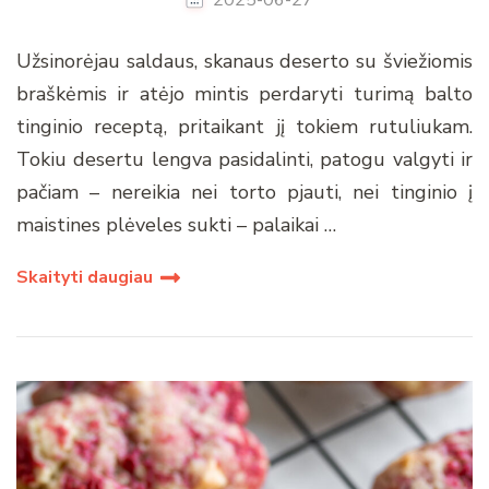
Užsinorėjau saldaus, skanaus deserto su šviežiomis
braškėmis ir atėjo mintis perdaryti turimą balto
tinginio receptą, pritaikant jį tokiem rutuliukam.
Tokiu desertu lengva pasidalinti, patogu valgyti ir
pačiam – nereikia nei torto pjauti, nei tinginio į
maistines plėveles sukti – palaikai …
Skaityti daugiau