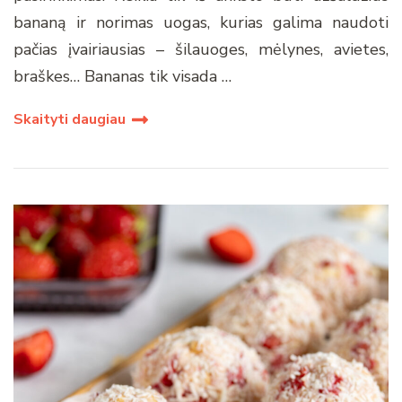
bananą ir norimas uogas, kurias galima naudoti
pačias įvairiausias – šilauoges, mėlynes, avietes,
braškes… Bananas tik visada …
Skaityti daugiau