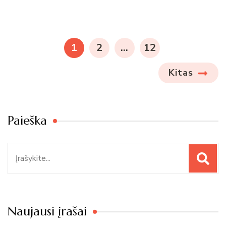
Įrašų
puslapiavimas
PAGE
PAGE
PAGE
1
2
…
12
Kitas
Paieška
Paieška
Naujausi įrašai