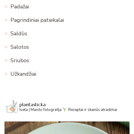
Padažai
Pagrindiniai patiekalai
Saldūs
Salotos
Sriubos
Užkandžiai
plantasticka
Iveta | Maisto fotografija
Receptai ir skanūs atradimai