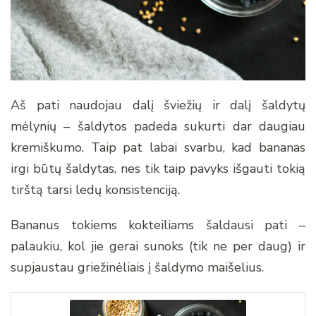
Aš pati naudojau dalį šviežių ir dalį šaldytų
mėlynių – šaldytos padeda sukurti dar daugiau
kremiškumo. Taip pat labai svarbu, kad bananas
irgi būtų šaldytas, nes tik taip pavyks išgauti tokią
tirštą tarsi ledų konsistenciją.
Bananus tokiems kokteiliams šaldausi pati –
palaukiu, kol jie gerai sunoks (tik ne per daug) ir
supjaustau griežinėliais į šaldymo maišelius.