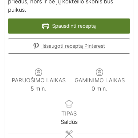
priedus, nors ir be jų kokteilio skonis bus
puikus.
Spausdinti receptą
Išsaugoti receptą Pinterest
PARUOŠIMO LAIKAS
GAMINIMO LAIKAS
minutes
minutes
5
min.
0
min.
TIPAS
Saldūs