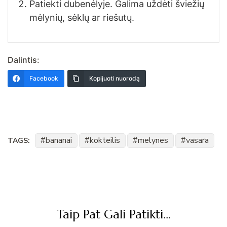
Patiekti dubenėlyje. Galima uždėti šviežių
mėlynių, sėklų ar riešutų.
Dalintis:
Facebook
Kopijuoti nuorodą
bananai
kokteilis
melynes
vasara
TAGS:
Post
Navigation
Taip Pat Gali Patikti...