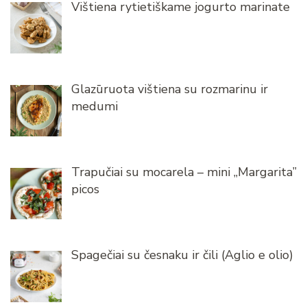
Vištiena rytietiškame jogurto marinate
Glazūruota vištiena su rozmarinu ir
medumi
Trapučiai su mocarela – mini „Margarita”
picos
Spagečiai su česnaku ir čili (Aglio e olio)