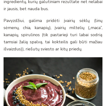
ingredientų, kurių galutiniam rezultate net nelabai
ir jausis, bet nauda bus.
Pavyzdžiui, galima pridėti įvairių sėklų (linų
sėmenų, chia, kanapių), įvairių miltelių („maca”,
kanapių, spirulinos (tik pastarieji turi labai sodrią
tamsiai žalią spalvą, tai kokteilis gali būti mažiau
išvaizdus)), riešutų sviesto ar kitų priedų.