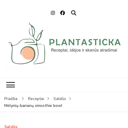
Plantasticka
Receptai, maisto idėjos ir
skanūs atradimai
Pradžia
Receptai
Saldūs
Mėlynių-bananų smoothie bowl
Saldūs