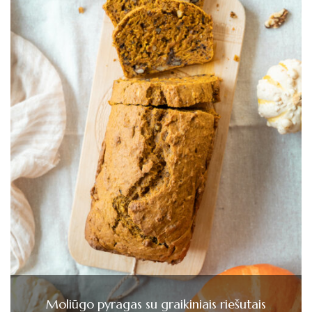
Moliūgo pyragas su graikiniais riešutais