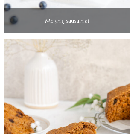
Mėlynių sausainiai