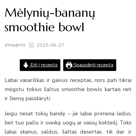
Mėlynių-bananų
smoothie bowl
atnaujinta
2025-06-27
Eiti į receptą
Spausdinti receptą
Labai vasariškas ir gaivus receptas, nors pati tikrai
mėgstu tokius šaltus smoothie bowls kartais net
ir žiemą pasidaryti.
Jeigu nesat tokių bandę – jie labai primena ledus,
bet tuo pačiu ir sveiką uogų ar vaisių kokteilį. Toks
labai skanus, saldus, šaltas desertas, tik dar ir