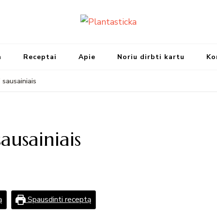
Plantasticka
Receptai, maisto idėjos ir ska
a
Receptai
Apie
Noriu dirbti kartu
Ko
 sausainiais
ausainiais
ą
Spausdinti receptą