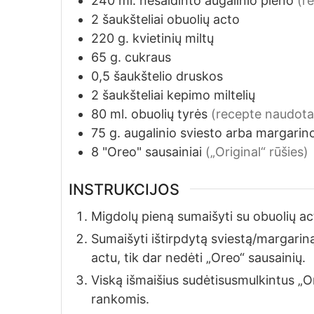
240
ml.
nesaldinto augalinio pieno
(r
2
šaukšteliai
obuolių acto
220
g.
kvietinių miltų
65
g.
cukraus
0,5
šaukštelio
druskos
2
šaukšteliai
kepimo miltelių
80
ml.
obuolių tyrės
(recepte naudota 
75
g.
augalinio sviesto arba margarin
8
"Oreo" sausainiai
(„Original“ rūšies)
INSTRUKCIJOS
Migdolų pieną sumaišyti su obuolių actu
Sumaišyti ištirpdytą sviestą/margariną 
actu, tik dar nedėti „Oreo“ sausainių.
Viską išmaišius sudėtisusmulkintus „Or
rankomis.