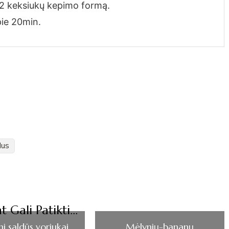
į 12 keksiukų kepimo formą.
apie 20min.
dus
t Gali Patikti...
i saldūs voriukai
Mėlynių-bananų