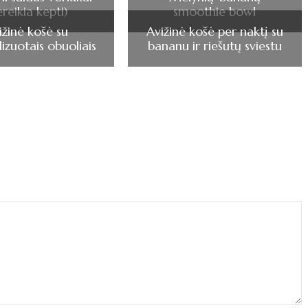
ereikia kepti)
smoothie bowl
ižinė košė su
Avižinė košė per naktį su
izuotais obuoliais
bananu ir riešutų sviestu