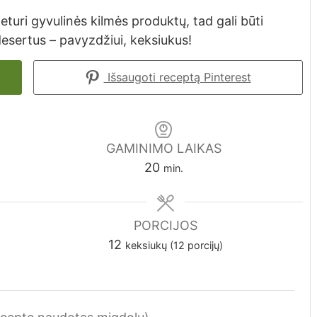
eturi gyvulinės kilmės produktų, tad gali būti
desertus – pavyzdžiui, keksiukus!
Išsaugoti receptą Pinterest
GAMINIMO LAIKAS
minutes
20
min.
PORCIJOS
12
keksiukų (12 porcijų)