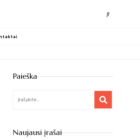
nūs atradimai
ntaktai
Paieška
Paieška
Naujausi įrašai