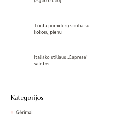
(Aglio e olio)
Trinta pomidorų sriuba su
kokosų pienu
Itališko stiliaus „Caprese“
salotos
Kategorijos
Gėrimai