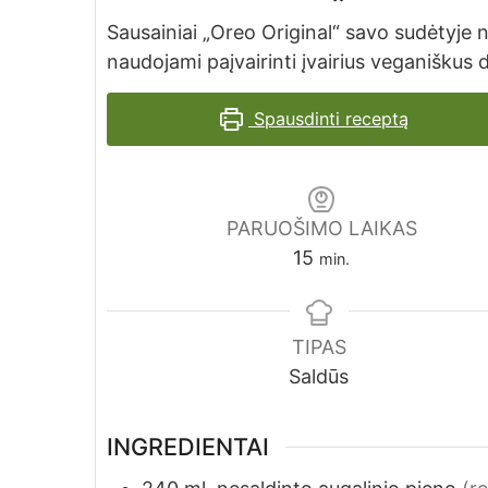
Sausainiai „Oreo Original“ savo sudėtyje n
naudojami paįvairinti įvairius veganiškus 
Spausdinti receptą
PARUOŠIMO LAIKAS
minutes
15
min.
TIPAS
Saldūs
INGREDIENTAI