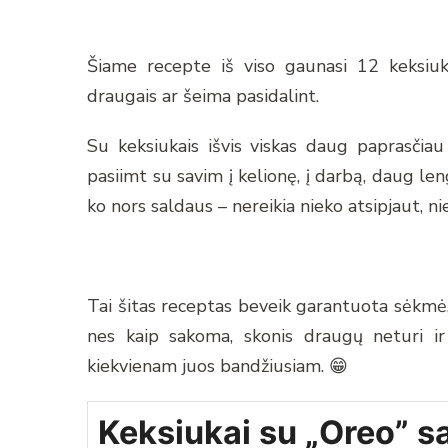
Šiame recepte iš viso gaunasi 12 keksiuk
draugais ar šeima pasidalint.
Su keksiukais išvis viskas daug paprasčiau 
pasiimt su savim į kelionę, į darbą, daug leng
ko nors saldaus – nereikia nieko atsipjaut, nie
Tai šitas receptas beveik garantuota sėkmė, 
nes kaip sakoma, skonis draugų neturi ir
kiekvienam juos bandžiusiam. 😁
Keksiukai su „Oreo” s