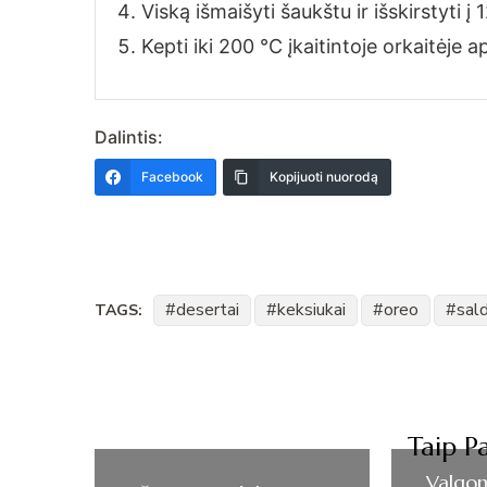
Viską išmaišyti šaukštu ir išskirstyti 
Kepti iki 200 °C įkaitintoje orkaitėje 
Dalintis:
Facebook
Kopijuoti nuorodą
desertai
keksiukai
oreo
sal
TAGS:
Post
Navigation
Taip Pa
Valgom