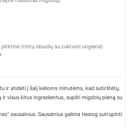
ecepte naudotas migdolų)
pirktinė trintų obuolių su cukrumi uogienė)
o
 ir atidėti į šalį kelioms minutėms, kad sutirštėtų.
ir visus kitus ingredientus, supilti migdolų pieną su
eo“ sausainius. Sausainius galima tiesiog sutrupinti