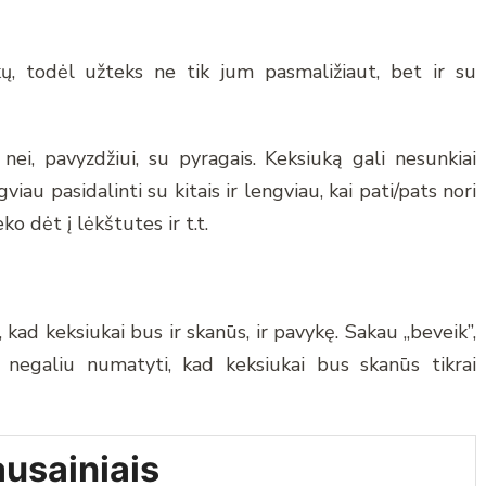
ų, todėl užteks ne tik jum pasmaližiaut, bet ir su
nei, pavyzdžiui, su pyragais. Keksiuką gali nesunkiai
viau pasidalinti su kitais ir lengviau, kai pati/pats nori
ko dėt į lėkštutes ir t.t.
kad keksiukai bus ir skanūs, ir pavykę. Sakau „beveik”,
 negaliu numatyti, kad keksiukai bus skanūs tikrai
ausainiais