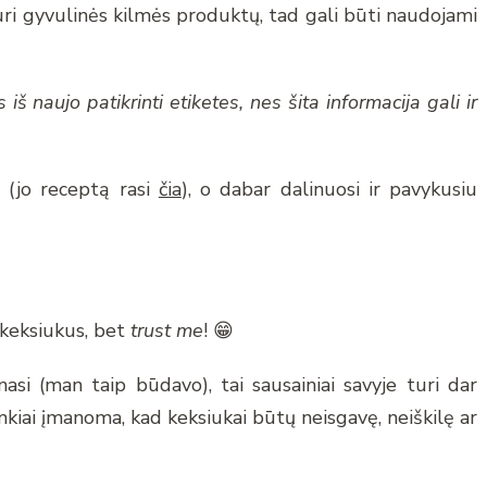
uri gyvulinės kilmės produktų, tad gali būti naudojami
 iš naujo patikrinti etiketes, nes šita informacija gali ir
į (jo receptą rasi
čia
), o dabar dalinuosi ir pavykusiu
 keksiukus, bet
trust me
! 😁
nasi (man taip būdavo), tai sausainiai savyje turi dar
nkiai įmanoma, kad keksiukai būtų neisgavę, neiškilę ar