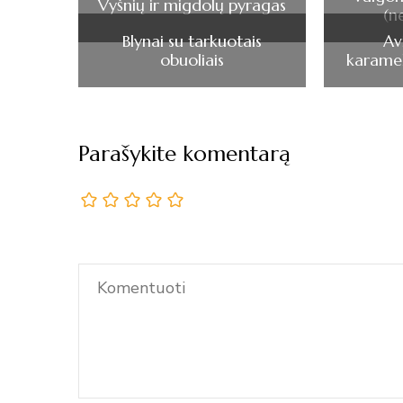
Vyšnių ir migdolų pyragas
(n
Blynai su tarkuotais
Av
obuoliais
karamel
Parašykite komentarą