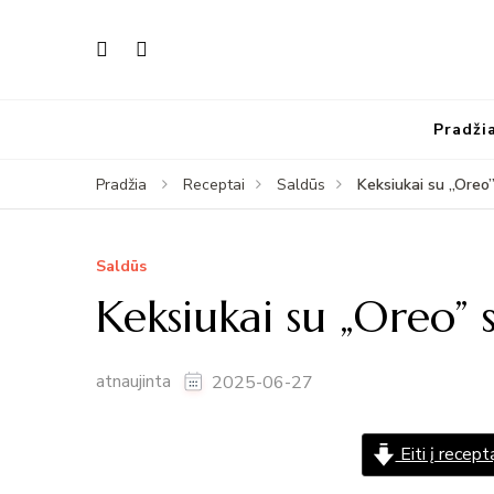
Pradži
Keksiukai su „Oreo”
Pradžia
Receptai
Saldūs
Saldūs
Keksiukai su „Oreo” s
atnaujinta
2025-06-27
Eiti į recept