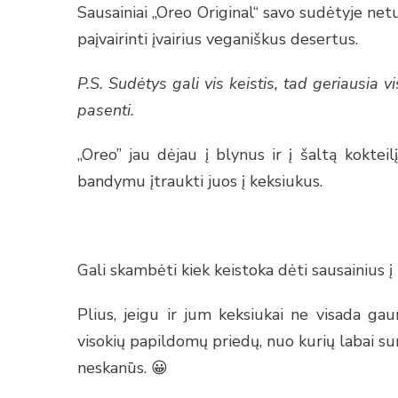
Sausainiai „Oreo Original“ savo sudėtyje net
paįvairinti įvairius veganiškus desertus.
P.S. Sudėtys gali vis keistis, tad geriausia vis
pasenti.
„Oreo” jau dėjau į blynus ir į šaltą kokteil
bandymu įtraukti juos į keksiukus.
Gali skambėti kiek keistoka dėti sausainius į
Plius, jeigu ir jum keksiukai ne visada gau
visokių papildomų priedų, nuo kurių labai su
neskanūs. 😀