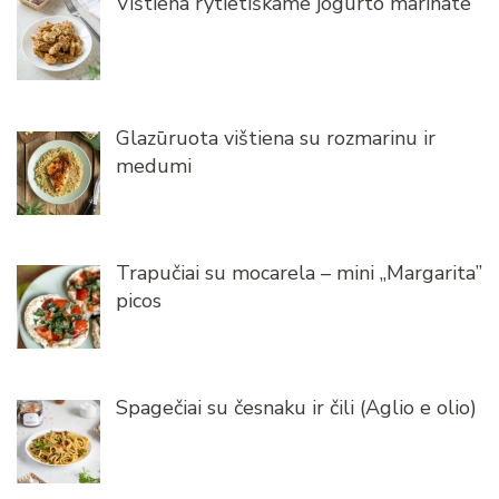
Vištiena rytietiškame jogurto marinate
Glazūruota vištiena su rozmarinu ir
medumi
Trapučiai su mocarela – mini „Margarita”
picos
Spagečiai su česnaku ir čili (Aglio e olio)