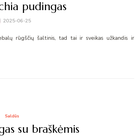
 chia pudingas
2025-06-25
alų rūgščių šaltinis, tad tai ir sveikas užkandis ir
Saldūs
gas su braškėmis