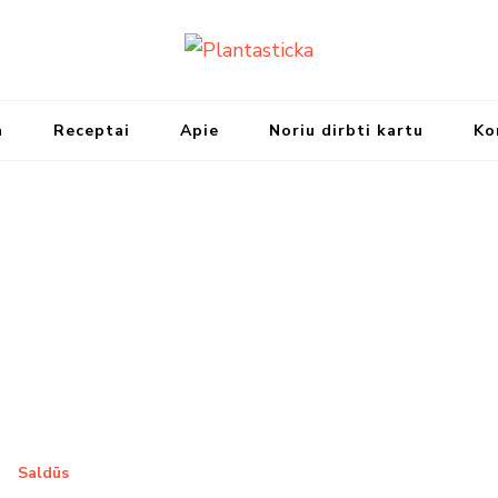
Plantasticka
Receptai, maisto idėjos ir ska
a
Receptai
Apie
Noriu dirbti kartu
Ko
Saldūs