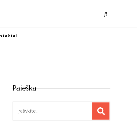
nūs atradimai
ntaktai
Paieška
Paieška