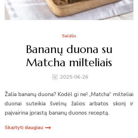
Saldūs
Bananų duona su
Matcha milteliais
2025-06-26
Žalia bananų duona? Kodėl gi ne! „Matcha“ milteliai
duonai suteikia švelnų žalios arbatos skonį ir
paįvairina įprastą bananų duonos receptą.
Skaityti daugiau