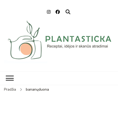
Plantasticka
Receptai, maisto idėjos ir
skanūs atradimai
Pradžia
bananųduona