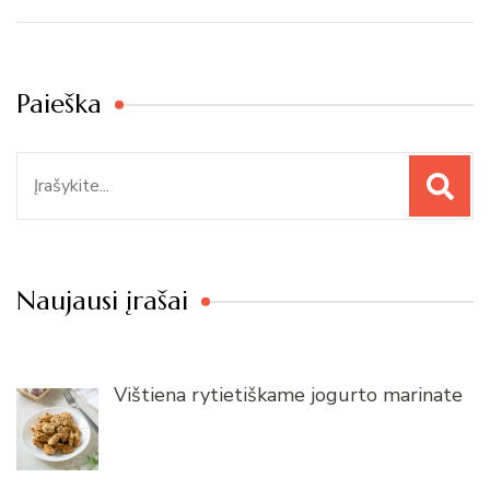
Paieška
Paieška
Naujausi įrašai
Vištiena rytietiškame jogurto marinate