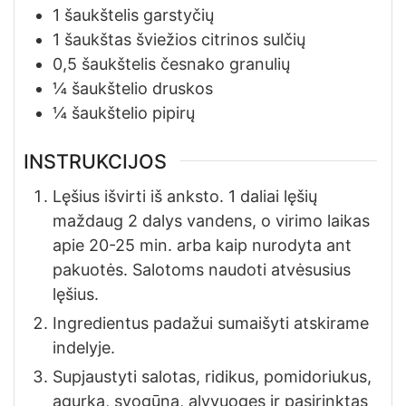
1
šaukštelis
garstyčių
1
šaukštas
šviežios citrinos sulčių
0,5
šaukštelis
česnako granulių
¼
šaukštelio
druskos
¼
šaukštelio
pipirų
INSTRUKCIJOS
Lęšius išvirti iš anksto. 1 daliai lęšių
maždaug 2 dalys vandens, o virimo laikas
apie 20-25 min. arba kaip nurodyta ant
pakuotės. Salotoms naudoti atvėsusius
lęšius.
Ingredientus padažui sumaišyti atskirame
indelyje.
Supjaustyti salotas, ridikus, pomidoriukus,
agurką, svogūną, alyvuoges ir pasirinktas