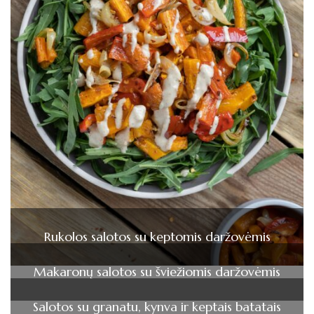
Rukolos salotos su keptomis daržovėmis
Makaronų salotos su šviežiomis daržovėmis
Salotos su granatu, kynva ir keptais batatais