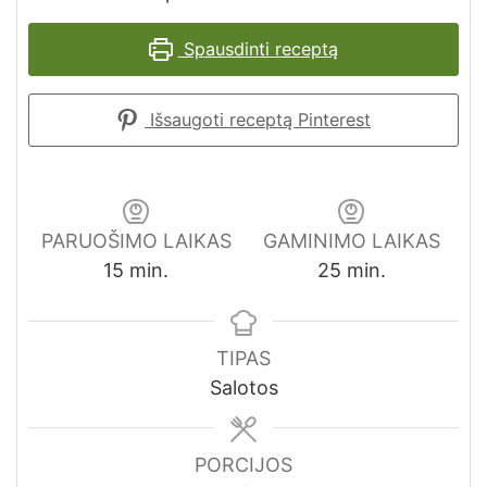
Spausdinti receptą
Išsaugoti receptą Pinterest
PARUOŠIMO LAIKAS
GAMINIMO LAIKAS
minutes
minutes
15
min.
25
min.
TIPAS
Salotos
PORCIJOS