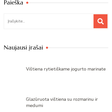
Paieška
Paieška
Naujausi įrašai
Vištiena rytietiškame jogurto marinate
Glazūruota vištiena su rozmarinu ir
medumi