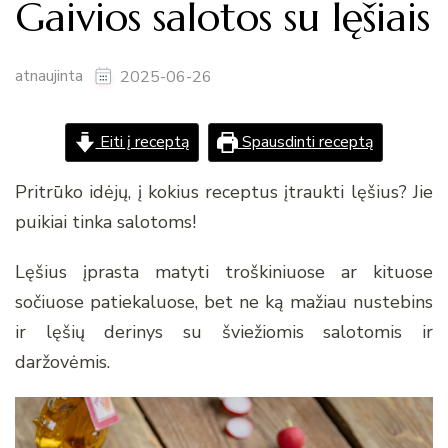
Gaivios salotos su lęšiais
atnaujinta
2025-06-26
Eiti į receptą
Spausdinti receptą
Pritrūko idėjų, į kokius receptus įtraukti lęšius? Jie
puikiai tinka salotoms!
Lęšius įprasta matyti troškiniuose ar kituose
sočiuose patiekaluose, bet ne ką mažiau nustebins
ir lęšių derinys su šviežiomis salotomis ir
daržovėmis.