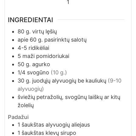
1
INGREDIENTAI
80
g.
virtų lęšių
apie 60
g.
pasirinktų salotų
4-5
ridikėliai
5
maži pomidoriukai
50
g.
agurko
1/4
svogūno
(10 g.)
30
g.
juodųjų alyvuogių be kauliukų
(9-10
alyvuogių)
šviežių petražolių, svogūnų laiškų ar kitų
žolelių
Padažui
1
šaukštas
alyvuogių aliejaus
1
šaukštas
klevų sirupo