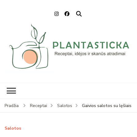
Plantasticka
Receptai, maisto idėjos ir
skanūs atradimai
Gaivios salotos su lęšiais
Pradžia
Receptai
Salotos
Salotos