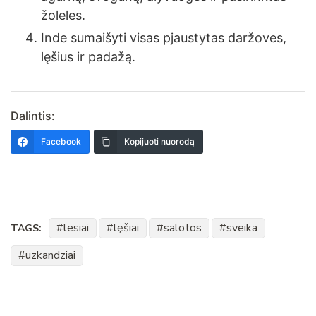
žoleles.
Inde sumaišyti visas pjaustytas daržoves,
lęšius ir padažą.
Dalintis:
Facebook
Kopijuoti nuorodą
lesiai
lęšiai
salotos
sveika
TAGS:
uzkandziai