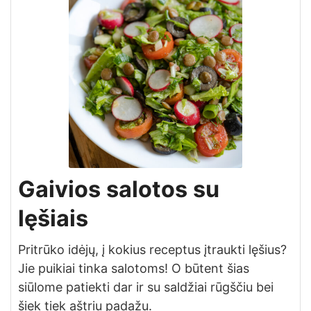
Gaivios salotos su
lęšiais
Pritrūko idėjų, į kokius receptus įtraukti lęšius?
Jie puikiai tinka salotoms! O būtent šias
siūlome patiekti dar ir su saldžiai rūgščiu bei
šiek tiek aštriu padažu.