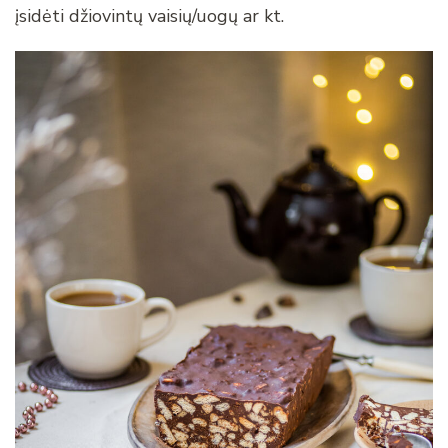
įsidėti džiovintų vaisių/uogų ar kt.