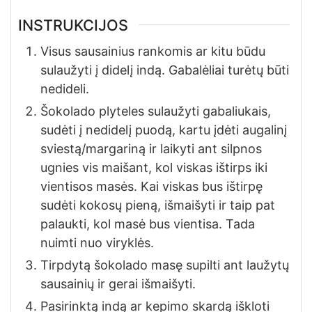
INSTRUKCIJOS
Visus sausainius rankomis ar kitu būdu
sulaužyti į didelį indą. Gabalėliai turėtų būti
nedideli.
Šokolado plyteles sulaužyti gabaliukais,
sudėti į nedidelį puodą, kartu įdėti augalinį
sviestą/margariną ir laikyti ant silpnos
ugnies vis maišant, kol viskas ištirps iki
vientisos masės. Kai viskas bus ištirpę
sudėti kokosų pieną, išmaišyti ir taip pat
palaukti, kol masė bus vientisa. Tada
nuimti nuo viryklės.
Tirpdytą šokolado masę supilti ant laužytų
sausainių ir gerai išmaišyti.
Pasirinktą indą ar kepimo skardą iškloti