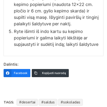
kepimo popieriumi (naudota 12×22 cm.
pločio ir 6 cm. gylio kepimo skarda) ir
supilti visą masę. Išlyginti paviršių ir tinginį
palaikyti šaldytuve per naktį.
Ryte išimti iš indo kartu su kepimo
popieriumi ir galima laikyti lėkštėje ar
supjaustyti ir sudėtiį indą; laikyti šaldytuve
Dalintis:
Facebook
Kopijuoti nuorodą
desertai
saldus
sokoladas
TAGS: