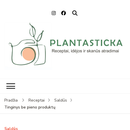
Plantasticka
Receptai, maisto idėjos ir
skanūs atradimai
Pradžia
Receptai
Saldūs
Tinginys be pieno produktų
Saldūs