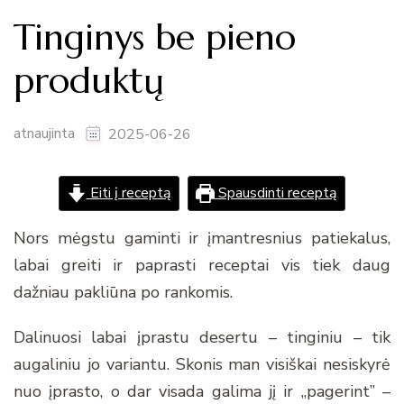
Tinginys be pieno
produktų
atnaujinta
2025-06-26
Eiti į receptą
Spausdinti receptą
Nors mėgstu gaminti ir įmantresnius patiekalus,
labai greiti ir paprasti receptai vis tiek daug
dažniau pakliūna po rankomis.
Dalinuosi labai įprastu desertu – tinginiu – tik
augaliniu jo variantu. Skonis man visiškai nesiskyrė
nuo įprasto, o dar visada galima jį ir „pagerint” –