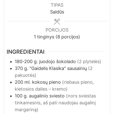
TIPAS
Saldūs
PORCIJOS
1
tinginys (8 porcijos)
INGREDIENTAI
180-200
g.
juodojo šokolado
(2 plytelės)
370
g.
"Gaidelis Klasika" sausainių
(2
pakuotės)
200
ml.
kokosų pieno
(riebaus pieno,
kietosios dalies – kremo)
100
g.
augalinio sviesto
(nors sviestas
tinkamesnis, aš pati naudojau augalinį
margariną)