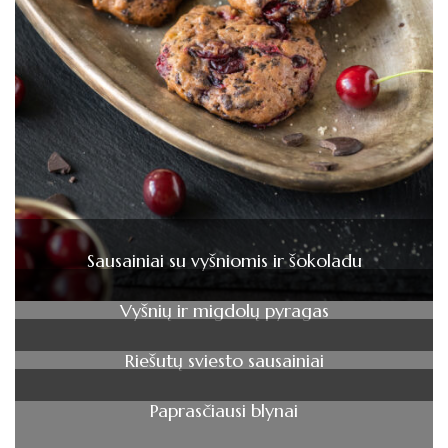
Sausainiai su vyšniomis ir šokoladu
Vyšnių ir migdolų pyragas
Riešutų sviesto sausainiai
Paprasčiausi blynai