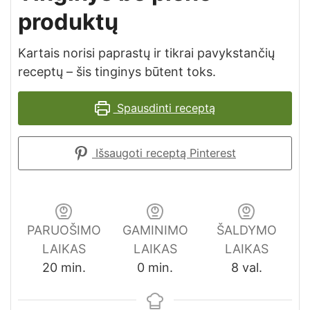
produktų
Kartais norisi paprastų ir tikrai pavykstančių
receptų – šis tinginys būtent toks.
Spausdinti receptą
Išsaugoti receptą Pinterest
PARUOŠIMO
GAMINIMO
ŠALDYMO
LAIKAS
LAIKAS
LAIKAS
minutes
minutes
val.
20
min.
0
min.
8
val.