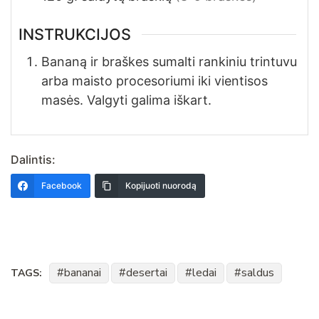
INSTRUKCIJOS
Bananą ir braškes sumalti rankiniu trintuvu
arba maisto procesoriumi iki vientisos
masės. Valgyti galima iškart.
Dalintis:
Facebook
Kopijuoti nuorodą
bananai
desertai
ledai
saldus
TAGS: