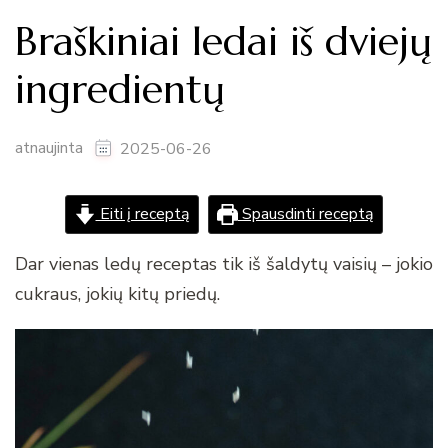
Braškiniai ledai iš dviejų
ingredientų
atnaujinta
2025-06-26
Eiti į receptą
Spausdinti receptą
Dar vienas ledų receptas tik iš šaldytų vaisių – jokio
cukraus, jokių kitų priedų.