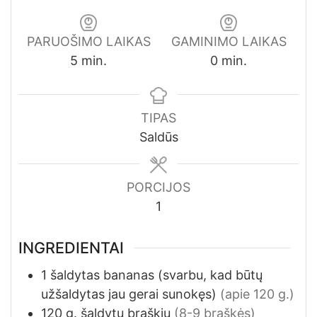
PARUOŠIMO LAIKAS
GAMINIMO LAIKAS
minutes
minutes
5
min.
0
min.
TIPAS
Saldūs
PORCIJOS
1
INGREDIENTAI
1
šaldytas bananas (svarbu, kad būtų
užšaldytas jau gerai sunokęs)
(apie 120 g.)
120
g.
šaldytų braškių
(8-9 braškės)