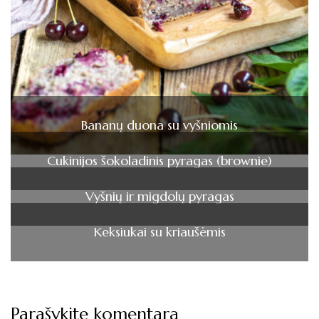
Bananų duona su vyšniomis
Cukinijos šokoladinis pyragas (brownie)
Vyšnių ir migdolų pyragas
Keksiukai su kriaušėmis
Parašykite komentarą