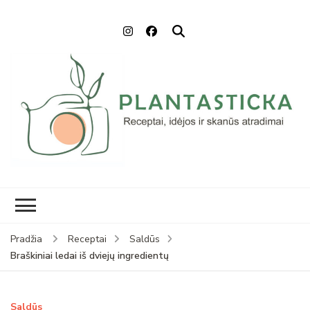
Plantasticka
Receptai, maisto idėjos ir
skanūs atradimai
Pradžia
Receptai
Saldūs
Braškiniai ledai iš dviejų ingredientų
Saldūs