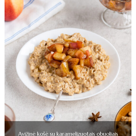
Avižinė košė su karamelizuotais obuoliais