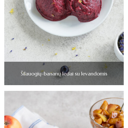
Šilauogių-bananų ledai su levandomis