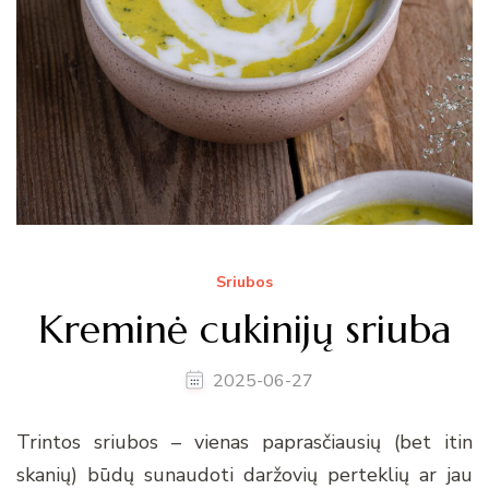
Sriubos
Kreminė cukinijų sriuba
2025-06-27
Trintos sriubos – vienas paprasčiausių (bet itin
skanių) būdų sunaudoti daržovių perteklių ar jau