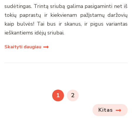
sudėtingas. Trintą sriubą galima pasigaminti net iš
tokių paprastų ir kiekvienam pažįstamų daržovių
kaip bulvės! Tai bus ir skanus, ir pigus variantas
ieškantiems idėjų sriubai.
Skaityti daugiau
Įrašų
puslapiavimas
PAGE
PAGE
1
2
Kitas