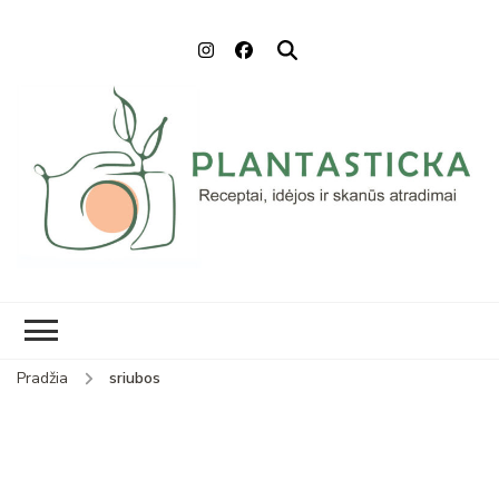
Plantasticka
Receptai, maisto idėjos ir
skanūs atradimai
Pradžia
sriubos