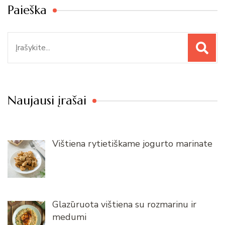
Paieška
Paieška
Naujausi įrašai
Vištiena rytietiškame jogurto marinate
Glazūruota vištiena su rozmarinu ir
medumi