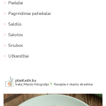
Padažai
Pagrindiniai patiekalai
Saldūs
Salotos
Sriubos
Užkandžiai
plantasticka
Iveta | Maisto fotografija
Receptai ir skanūs atradimai