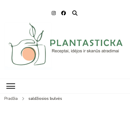
Plantasticka
Receptai, maisto idėjos ir
skanūs atradimai
Pradžia
saldžiosios bulvės