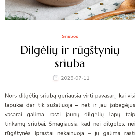
Sriubos
Dilgėlių ir rūgštynių
sriuba
2025-07-11
Nors dilgėlių sriubą geriausia virti pavasarį, kai visi
lapukai dar tik sužaliuoja – net ir jau įsibėgėjus
vasarai galima rasti jaunų dilgėlių lapų taip
tinkamų sriubai. Smagiausia, kad nei dilgėlės, nei
rūgštynės įprastai nekainuoja – jų galima rasti