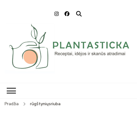
Plantasticka
Receptai, maisto idėjos ir
skanūs atradimai
Pradžia
rūgštyniųsriuba