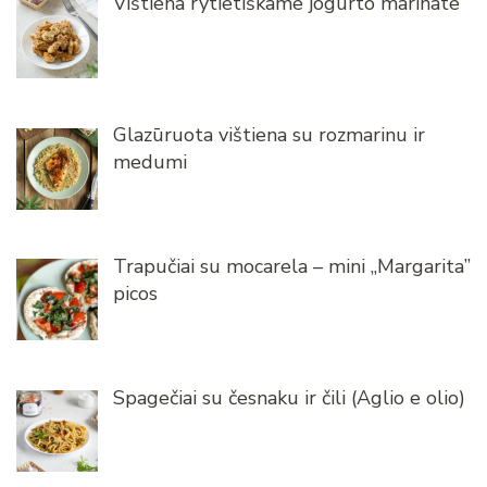
Vištiena rytietiškame jogurto marinate
Glazūruota vištiena su rozmarinu ir
medumi
Trapučiai su mocarela – mini „Margarita”
picos
Spagečiai su česnaku ir čili (Aglio e olio)