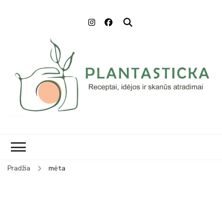
Plantasticka
Receptai, maisto idėjos ir
skanūs atradimai
Pradžia
mėta