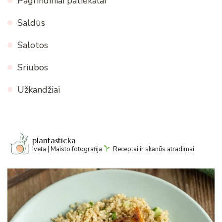
Pagrindiniai patiekalai
Saldūs
Salotos
Sriubos
Užkandžiai
plantasticka
Iveta | Maisto fotografija
Receptai ir skanūs atradimai