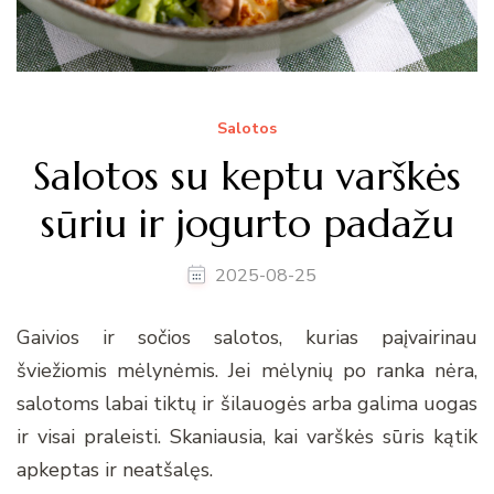
Salotos
Salotos su keptu varškės
sūriu ir jogurto padažu
2025-08-25
Gaivios ir sočios salotos, kurias paįvairinau
šviežiomis mėlynėmis. Jei mėlynių po ranka nėra,
salotoms labai tiktų ir šilauogės arba galima uogas
ir visai praleisti. Skaniausia, kai varškės sūris kątik
apkeptas ir neatšalęs.