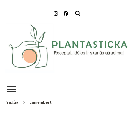
Plantasticka
Receptai, maisto idėjos ir
skanūs atradimai
Pradžia
camembert