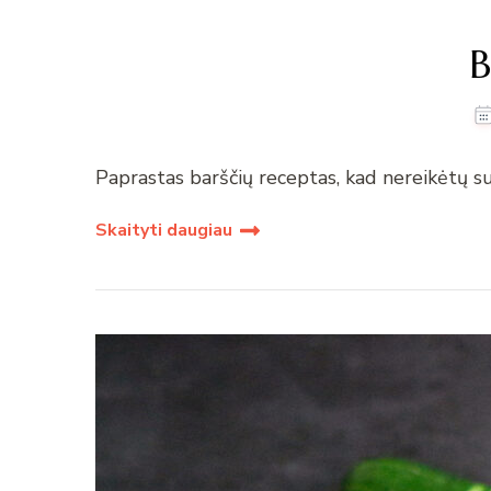
B
Paprastas barščių receptas, kad nereikėtų suk
Skaityti daugiau