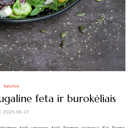
Salotos
ugaline feta ir burokėliais
2025-06-27
tinkamos tiek vasaros, tiek žiemos sezonui. Kai žiemą