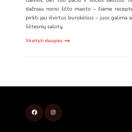
dažniau norisi šilto maisto – šiame recepte
pirkti jau išvirtus burokėlius – juos galima a
šiltesnių salotų.
Skaityti daugiau