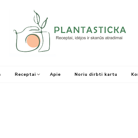
Plantasticka
Receptai, maisto idėjos ir ska
a
Receptai
Apie
Noriu dirbti kartu
Ko