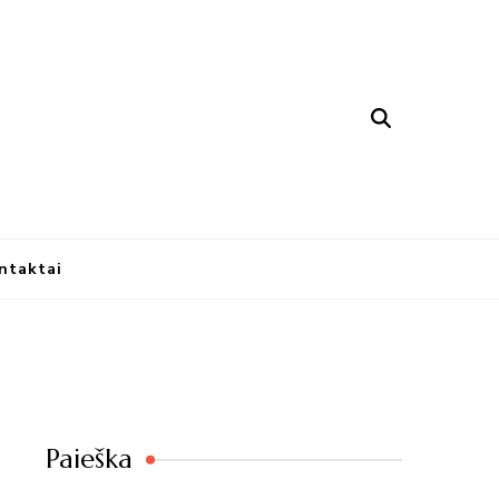
nūs atradimai
ntaktai
Paieška