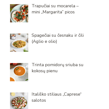
Trapučiai su mocarela –
mini „Margarita” picos
Spagečiai su česnaku ir čili
(Aglio e olio)
Trinta pomidorų sriuba su
kokosų pienu
Itališko stiliaus „Caprese“
salotos