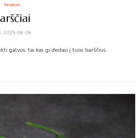
Sriubos
arščiai
2025-06-26
ti galvos, tai kas gi dedasi į tuos barščius.