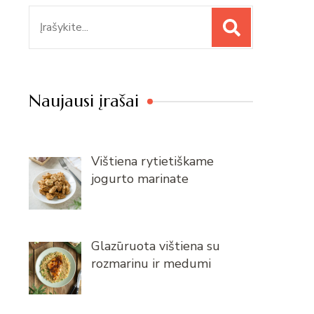
Paieška
Naujausi įrašai
Vištiena rytietiškame
jogurto marinate
Glazūruota vištiena su
rozmarinu ir medumi