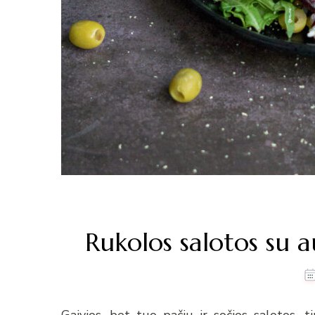
Rukolos salotos su a
Gaivios, bet tuo pačiu ir sočios salotos, 