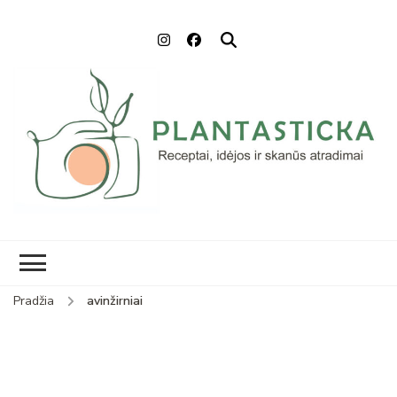
Plantasticka
Receptai, maisto idėjos ir
skanūs atradimai
Pradžia
avinžirniai