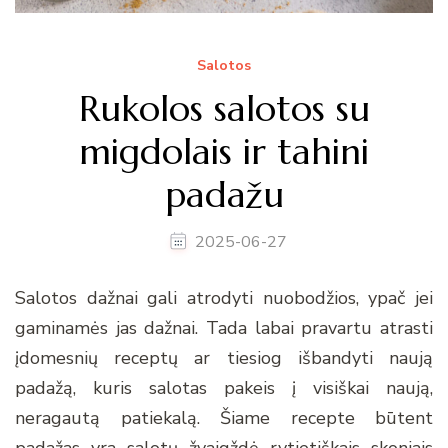
Salotos
Rukolos salotos su
migdolais ir tahini
padažu
2025-06-27
Salotos dažnai gali atrodyti nuobodžios, ypač jei
gaminamės jas dažnai. Tada labai pravartu atrasti
įdomesnių receptų ar tiesiog išbandyti naują
padažą, kuris salotas pakeis į visiškai naują,
neragautą patiekalą. Šiame recepte būtent
padažas yra salotų žvaigždė rytietiškais skoniais