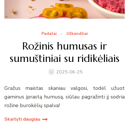
Padažai
Užkandžiai
Rožinis humusas ir
sumuštiniai su ridikėliais
2025-06-25
Gražus maistas skaniau valgosi, todėl užuot
gaminus įprastą humusą, siūlau pagražinti jį sodria
rožine burokėlių spalva!
Skaityti daugiau