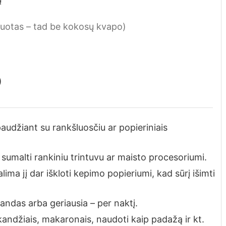
nuotas – tad be kokosų kvapo)
)
paudžiant su rankšluosčiu ar popieriniais
 sumalti rankiniu trintuvu ar maisto procesoriumi.
lima jį dar iškloti kepimo popieriumi, kad sūrį išimti
landas arba geriausia – per naktį.
kandžiais, makaronais, naudoti kaip padažą ir kt.