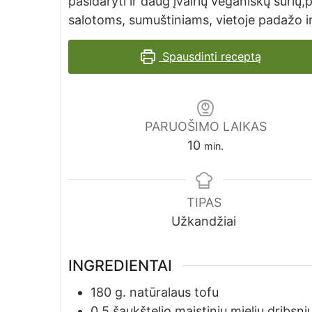
pasidaryti ir daug įvairių veganiškų sūrių,
salotoms, sumuštiniams, vietoje padažo ir
Spausdinti receptą
PARUOŠIMO LAIKAS
minutes
10
min.
TIPAS
Užkandžiai
INGREDIENTAI
180
g.
natūralaus tofu
0,5
šaukštelio
maistinių mielių dribsni