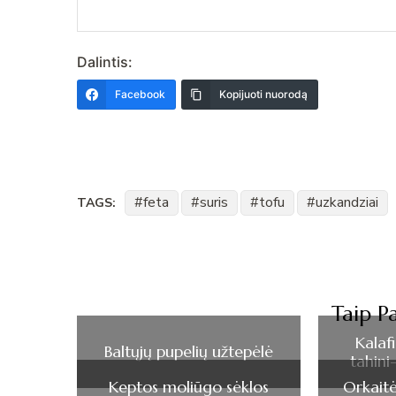
Dalintis:
Facebook
Kopijuoti nuorodą
feta
suris
tofu
uzkandziai
TAGS:
Post
Navigation
Taip Pa
Kalaf
Baltųjų pupelių užtepėlė
tahin
Keptos moliūgo sėklos
Orkaitė