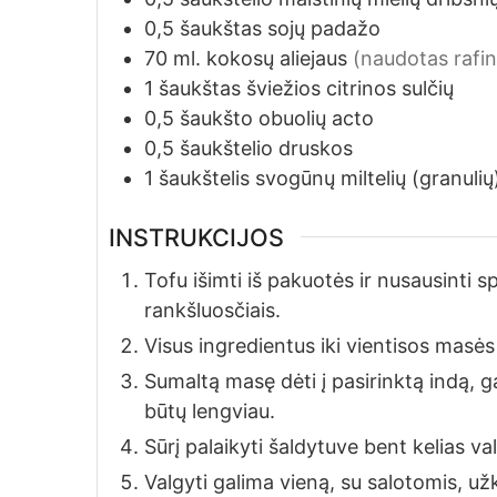
0,5
šaukštas
sojų padažo
70
ml.
kokosų aliejaus
(naudotas rafi
1
šaukštas
šviežios citrinos sulčių
0,5
šaukšto
obuolių acto
0,5
šaukštelio
druskos
1
šaukštelis
svogūnų miltelių (granulių
INSTRUKCIJOS
Tofu išimti iš pakuotės ir nusausinti s
rankšluosčiais.
Visus ingredientus iki vientisos masės
Sumaltą masę dėti į pasirinktą indą, ga
būtų lengviau.
Sūrį palaikyti šaldytuve bent kelias va
Valgyti galima vieną, su salotomis, už