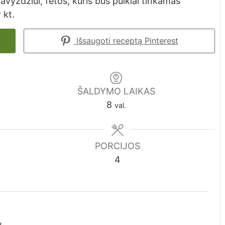
pavyzdžiui, fetos, kuris bus puikiai tinkamas
 kt.
Išsaugoti receptą Pinterest
ŠALDYMO LAIKAS
val.
8
val.
PORCIJOS
4
ų