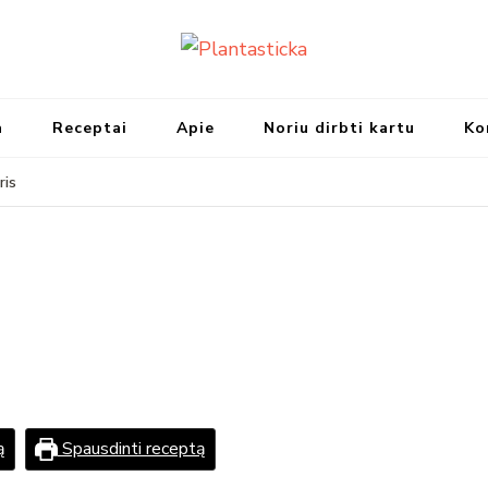
Plantasticka
Receptai, maisto idėjos ir ska
a
Receptai
Apie
Noriu dirbti kartu
Ko
ris
ą
Spausdinti receptą