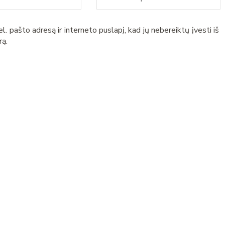
l. pašto adresą ir interneto puslapį, kad jų nebereiktų įvesti iš
rą.