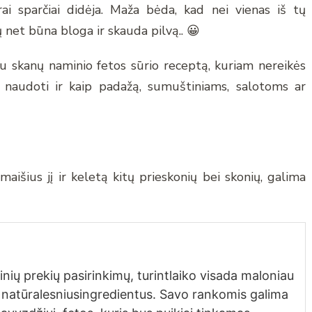
rai sparčiai didėja. Maža bėda, kad nei vienas iš tų
ų net būna bloga ir skauda pilvą.. 😀
iu skanų naminio fetos sūrio receptą, kuriam nereikės
s naudoti ir kaip padažą, sumuštiniams, salotoms ar
aišius jį ir keletą kitų prieskonių bei skonių, galima
nių prekių pasirinkimų, turintlaiko visada maloniau
 natūralesniusingredientus. Savo rankomis galima