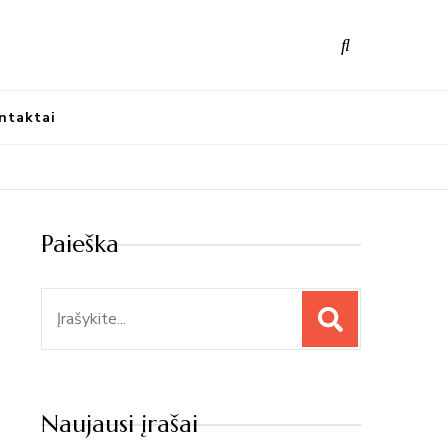
nūs atradimai
ntaktai
Paieška
Paieška
Naujausi įrašai