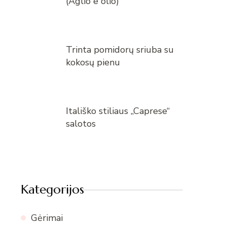
(Aglio e olio)
Trinta pomidorų sriuba su
kokosų pienu
Itališko stiliaus „Caprese“
salotos
Kategorijos
Gėrimai