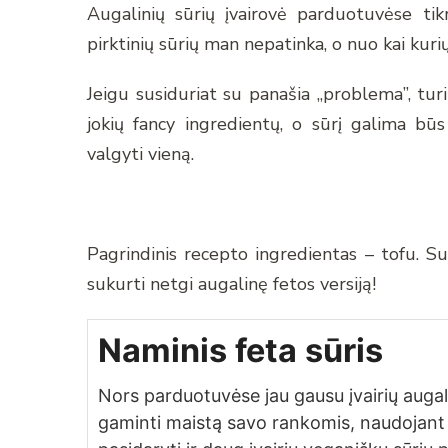
Augalinių sūrių įvairovė parduotuvėse tik
pirktinių sūrių man nepatinka, o nuo kai kuri
Jeigu susiduriat su panašia „problema”, tur
jokių fancy ingredientų, o sūrį galima bū
valgyti vieną.
Pagrindinis recepto ingredientas – tofu. Sum
sukurti netgi augalinę fetos versiją!
Naminis feta sūris
Nors parduotuvėse jau gausu įvairių augali
gaminti maistą savo rankomis, naudojant