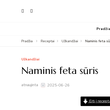
Pradži
Naminis feta sū
Pradžia
Receptai
Užkandžiai
Užkandžiai
Naminis feta sūris
atnaujinta
2025-06-26
Eiti į recept