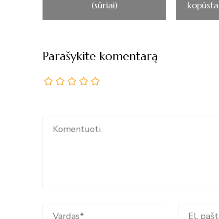
(sūriai)
kopūsta
Parašykite komentarą