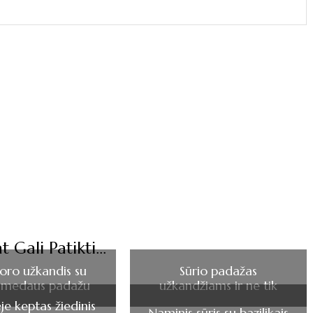
t Gali Patikti...
ioro užkandis su
Sūrio padažas
i-medaus padažu
užkandžiams ir ne tik
je keptas žiedinis
Naminis sūris su bazilikais